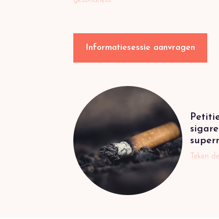
gezondheid.
Informatiesessie aanvragen
Petiti
sigare
super
Teken de