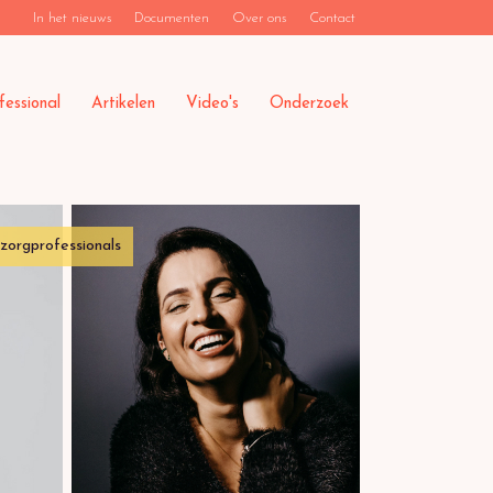
In het nieuws
Documenten
Over ons
Contact
fessional
Artikelen
Video's
Onderzoek
zorgprofessionals