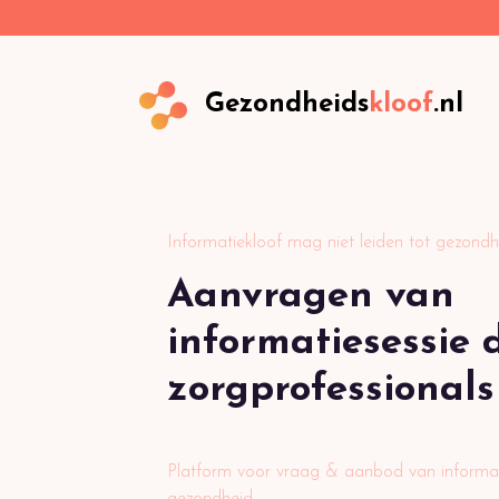
Gezondheids
kloof
.nl
Informatiekloof mag niet leiden tot gezondh
Aanvragen van
informatiesessie 
zorgprofessionals
Platform voor vraag & aanbod van informat