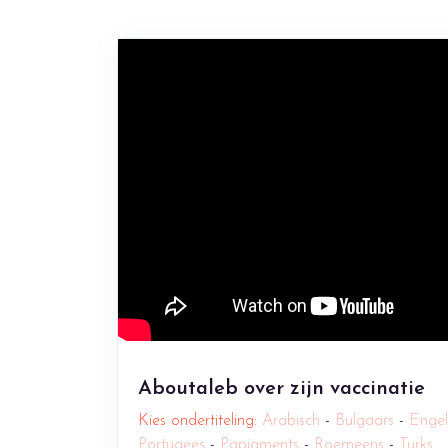
Aboutaleb over zijn vaccinatie
Kies ondertiteling:
Arabisch
-
Bulgaars
-
Enge
Portugees
-
Papiaments
-
Roemeens
-
Turks