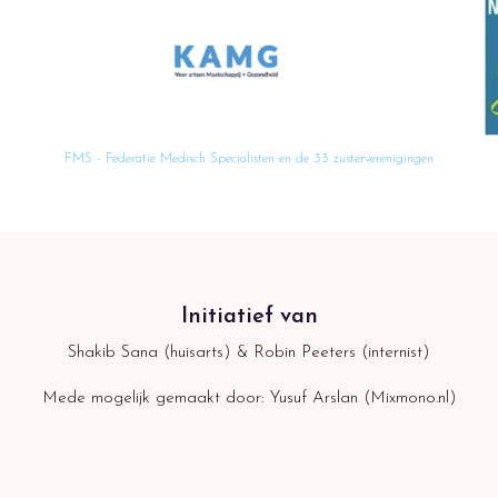
FMS - Federatie Medisch Specialisten en de 33 zusterverenigingen
Initiatief van
Shakib Sana (huisarts) & Robin Peeters (internist)
Mede mogelijk gemaakt door: Yusuf Arslan (Mixmono.nl)