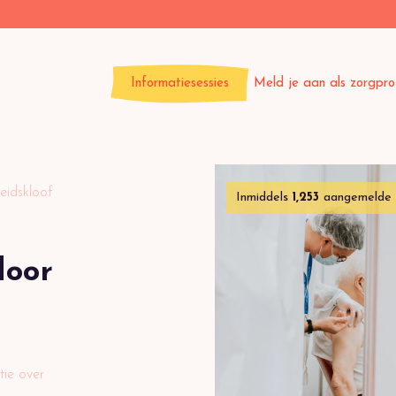
Informatiesessies
Meld je aan als zorgpro
eidskloof
Inmiddels
1,253
aangemelde 
door
ie over