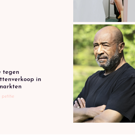
e tegen
ttenverkoop in
markten
 petitie