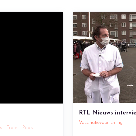
RTL Nieuws intervi
Vaccinatievoorlichting
ls
-
Frans
-
Pools
-