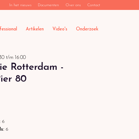
In het nieuws
Documenten
Over ons
Contact
fessional
Artikelen
Video's
Onderzoek
30
t/m
16:00
ie Rotterdam -
ier 80
:
6
ls:
6