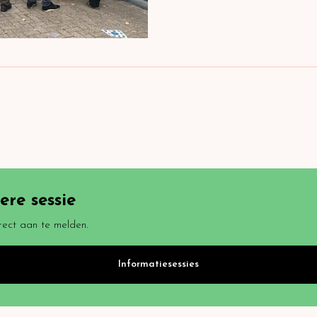
re sessie
rect aan te melden.
Informatiesessies