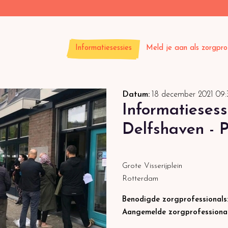
Informatiesessies
Meld je aan als zorgpro
Datum:
18 december 2021
09:
Informatiesess
Delfshaven - P
Grote Visserijplein
Rotterdam
Benodigde zorgprofessionals
Aangemelde zorgprofessiona