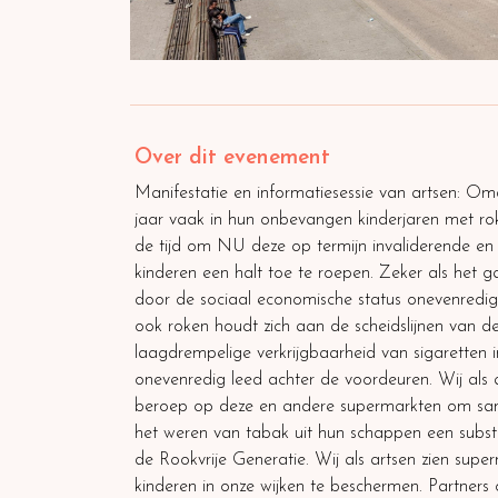
Over dit evenement
Manifestatie en informatiesessie van artsen: Om
jaar vaak in hun onbevangen kinderjaren met roke
de tijd om NU deze op termijn invaliderende en
kinderen een halt toe te roepen. Zeker als het 
door de sociaal economische status onevenredig
ook roken houdt zich aan de scheidslijnen van de
laagdrempelige verkrijgbaarheid van sigaretten in
onevenredig leed achter de voordeuren. Wij als
beroep op deze en andere supermarkten om sa
het weren van tabak uit hun schappen een substa
de Rookvrije Generatie. Wij als artsen zien sup
kinderen in onze wijken te beschermen. Partne