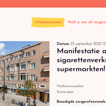
Informatiesessies
Meld je aan als zorgpro
Datum:
23 september 2022
12
Manifestatie a
sigarettenverk
supermarkten!
Mathenesserplein
Rotterdam
Benodigde zorgprofessionals