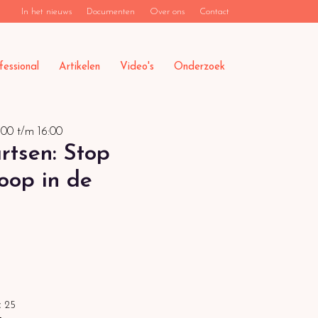
In het nieuws
Documenten
Over ons
Contact
fessional
Artikelen
Video's
Onderzoek
:00
t/m
16:00
rtsen: Stop
oop in de
:
25