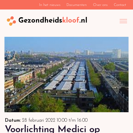
In het nieuws
Documenten
Over ons
Contact
Gezondheids
kloof
.nl
Datum:
28 februari 2022
10:00
t/m
16:00
Voorlichting Medici op