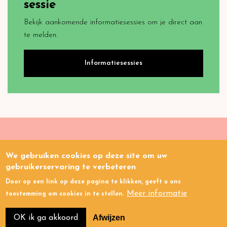
sessie
Bekijk aankomende informatiesessies om je direct aan
te melden.
Informatiesessies
We gebruiken cookies op deze site om uw
Gezondheids
kloof
.nl
gebruikerservaring te verbeteren
Door op een link op deze pagina te klikken, geeft u ons
Links
Privacy
Cookies
Meer informatie
toestemming om cookies in te stellen.
Afwijzen
OK ik ga akkoord