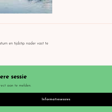
tum en tijdstip nader vast te
re sessie
rect aan te melden.
Informatiesessies