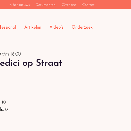
In het nieuws
Documenten
Over ons
Contact
fessional
Artikelen
Video's
Onderzoek
0
t/m
16:00
edici op Straat
:
10
ls:
0