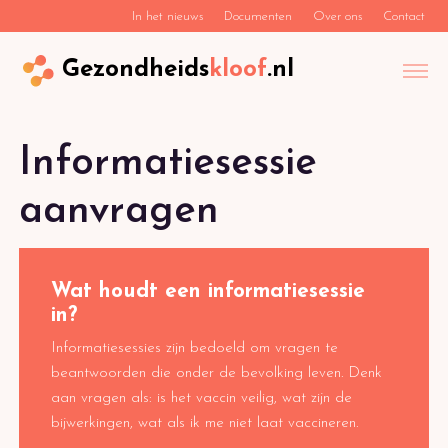
In het nieuws
Documenten
Over ons
Contact
Gezondheids
kloof
.nl
Informatiesessie
aanvragen
Wat houdt een informatiesessie
in?
Informatiesessies zijn bedoeld om vragen te
beantwoorden die onder de bevolking leven. Denk
aan vragen als: is het vaccin veilig, wat zijn de
bijwerkingen, wat als ik me niet laat vaccineren.