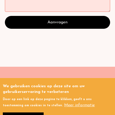
We gebruiken cookies op deze site om uw
Gezondheids
kloof
.nl
gebruikerservaring te verbeteren
Door op een link op deze pagina te klikken, geeft u ons
Links
Privacy
Cookies
Meer informatie
toestemming om cookies in te stellen.