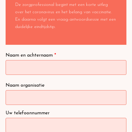
De zorgprofessional begint met een korte uitleg
over het coronavirus en het belang van vaccinatie.
En daarna volgt een vraag-antwoordsessie met een
duidelijke eindtijdstip.
Naam en achternaam
*
Naam organisatie
Uw telefoonnummer