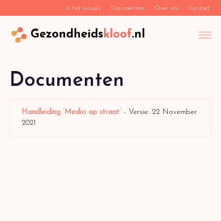
In het nieuws
Documenten
Over ons
Contact
Gezondheids
kloof
.nl
Documenten
Handleiding ‘Medici op straat’
- Versie: 22 November
2021