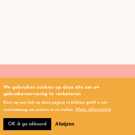
We gebruiken cookies op deze site om uw
Gezondheids
kloof
.nl
gebruikerservaring te verbeteren
Door op een link op deze pagina te klikken, geeft u ons
Links
Privacy
Cookies
Meer informatie
toestemming om cookies in te stellen.
Afwijzen
OK ik ga akkoord