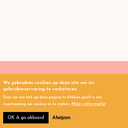
We gebruiken cookies op deze site om uw
Gezondheids
kloof
.nl
gebruikerservaring te verbeteren
Door op een link op deze pagina te klikken, geeft u ons
Links
Privacy
Cookies
Meer informatie
toestemming om cookies in te stellen.
Afwijzen
OK ik ga akkoord