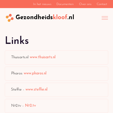
In het nieuws
Documenten
Over ons
Contact
Gezondheids
kloof
.nl
Links
Thuisarts.nl
www.thuisarts.nl
Pharos
www.pharos.nl
Steffie -
www.steffie.nl
Nt2.tv -
Nt2.tv